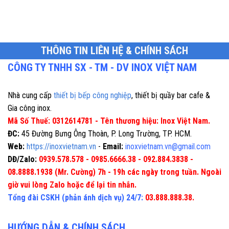
THÔNG TIN LIÊN HỆ & CHÍNH SÁCH
CÔNG TY TNHH SX - TM - DV INOX VIỆT NAM
Nhà cung cấp
thiết bị bếp công nghiệp
, thiết bị quầy bar cafe &
Gia công inox.
Mã Số Thuế: 0312614781 - Tên thương hiệu: Inox Việt Nam.
ĐC:
45 Đường Bưng Ông Thoàn, P. Long Trường, TP. HCM.
Web:
https://inoxvietnam.vn
-
Email:
inoxvietnam.vn@gmail.com
DĐ/Zalo:
0939.578.578 - 0985.6666.38 - 092.884.3838 -
08.8888.1938 (Mr. Cường) 7h - 19h các ngày trong tuần. Ngoài
giờ vui lòng Zalo hoặc để lại tin nhắn.
Tổng đài CSKH (phản ánh dịch vụ) 24/7:
03.888.888.38.
HƯỚNG DẪN & CHÍNH SÁCH