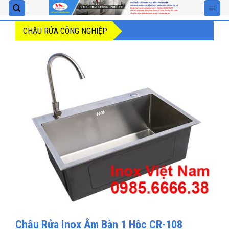
Skip
to
CHẬU RỬA CÔNG NGHIỆP
content
Chậu Rửa Inox Âm Bàn 1 Hộc CR-108