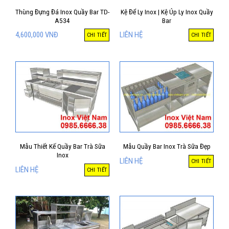
Thùng Đựng Đá Inox Quầy Bar TD-
Kệ Để Ly Inox | Kệ Úp Ly Inox Quầy
A534
Bar
4,600,000
VNĐ
LIÊN HỆ
CHI TIẾT
CHI TIẾT
Mẫu Thiết Kế Quầy Bar Trà Sữa
Mẫu Quầy Bar Inox Trà Sữa Đẹp
Inox
LIÊN HỆ
CHI TIẾT
LIÊN HỆ
CHI TIẾT