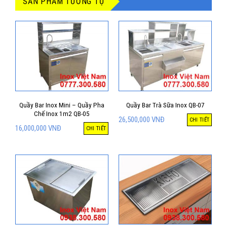
SẢN PHẨM TƯƠNG TỰ
Quầy Bar Inox Mini – Quầy Pha
Quầy Bar Trà Sữa Inox QB-07
Chế Inox 1m2 QB-05
26,500,000
VNĐ
CHI TIẾT
16,000,000
VNĐ
CHI TIẾT