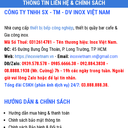
THÔNG TIN LIÊN HỆ & CHÍNH SÁCH
CÔNG TY TNHH SX - TM - DV INOX VIỆT NAM
Nhà cung cấp
thiết bị bếp công nghiệp
, thiết bị quầy bar cafe &
Gia công inox.
Mã Số Thuế: 0312614781 - Tên thương hiệu: Inox Việt Nam.
ĐC:
45 Đường Bưng Ông Thoàn, P. Long Trường, TP. HCM.
Web:
https://inoxvietnam.vn
-
Email:
inoxvietnam.vn@gmail.com
DĐ/Zalo:
0939.578.578 - 0985.6666.38 - 092.884.3838 -
08.8888.1938 (Mr. Cường) 7h - 19h các ngày trong tuần. Ngoài
giờ vui lòng Zalo hoặc để lại tin nhắn.
Tổng đài CSKH (phản ánh dịch vụ) 24/7:
03.888.888.38.
HƯỚNG DẪN & CHÍNH SÁCH
Hướng dẫn mua hàng & thanh toán
Chính sách bảo mật thông tin
Chính sách Bảo hành & Đổi trả