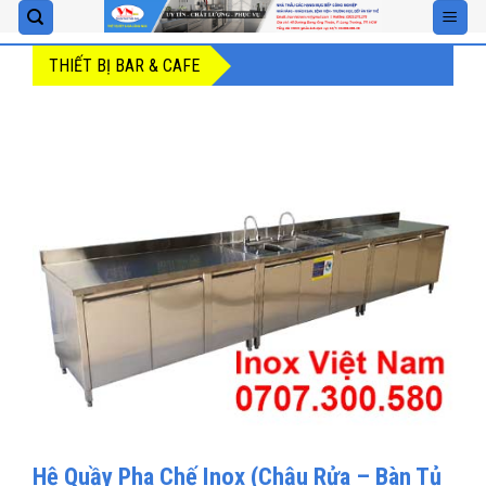
Skip
to
THIẾT BỊ BAR & CAFE
content
Hệ Quầy Pha Chế Inox (Chậu Rửa – Bàn Tủ