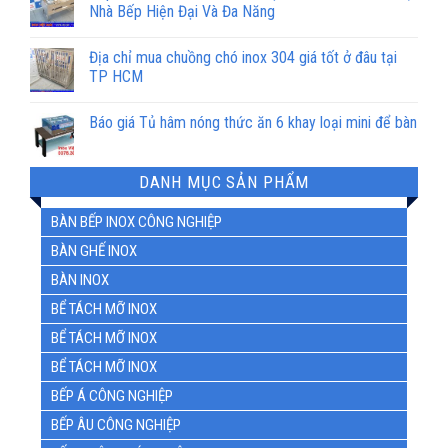
Nhà Bếp Hiện Đại Và Đa Năng
Địa chỉ mua chuồng chó inox 304 giá tốt ở đâu tại
TP HCM
Báo giá Tủ hâm nóng thức ăn 6 khay loại mini để bàn
DANH MỤC SẢN PHẨM
BÀN BẾP INOX CÔNG NGHIỆP
BÀN GHẾ INOX
BÀN INOX
BỂ TÁCH MỠ INOX
BỂ TÁCH MỠ INOX
BỂ TÁCH MỠ INOX
BẾP Á CÔNG NGHIỆP
BẾP ÂU CÔNG NGHIỆP