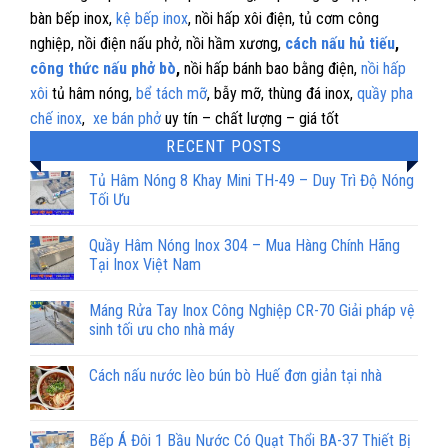
bàn bếp inox,
kệ bếp inox
, nồi hấp xôi điện, tủ cơm công
nghiệp, nồi điện nấu phở, nồi hầm xương,
cách nấu hủ tiếu
,
công thức nấu phở bò
,
nồi hấp bánh bao bằng điện,
nồi hấp
xôi
tủ hâm nóng,
bể tách mỡ
, bẫy mỡ, thùng đá inox,
quầy pha
chế inox
,
xe bán phở
uy tín – chất lượng – giá tốt
RECENT POSTS
Tủ Hâm Nóng 8 Khay Mini TH-49 – Duy Trì Độ Nóng
Tối Ưu
Quầy Hâm Nóng Inox 304 – Mua Hàng Chính Hãng
Tại Inox Việt Nam
Máng Rửa Tay Inox Công Nghiệp CR-70 Giải pháp vệ
sinh tối ưu cho nhà máy
Cách nấu nước lèo bún bò Huế đơn giản tại nhà
Bếp Á Đôi 1 Bầu Nước Có Quạt Thổi BA-37 Thiết Bị