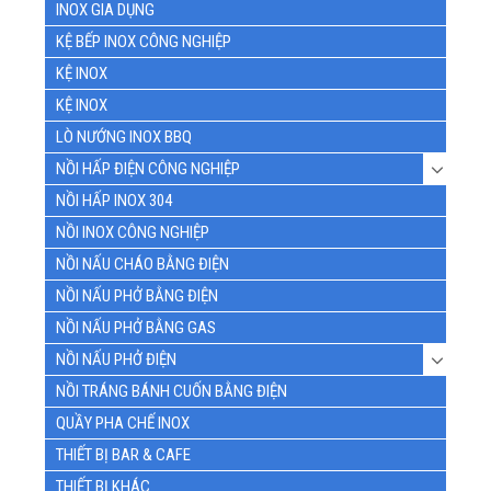
INOX GIA DỤNG
KỆ BẾP INOX CÔNG NGHIỆP
KỆ INOX
KỆ INOX
LÒ NƯỚNG INOX BBQ
NỒI HẤP ĐIỆN CÔNG NGHIỆP
NỒI HẤP INOX 304
NỒI INOX CÔNG NGHIỆP
NỒI NẤU CHÁO BẰNG ĐIỆN
NỒI NẤU PHỞ BẰNG ĐIỆN
NỒI NẤU PHỞ BẰNG GAS
NỒI NẤU PHỞ ĐIỆN
NỒI TRÁNG BÁNH CUỐN BẰNG ĐIỆN
QUẦY PHA CHẾ INOX
THIẾT BỊ BAR & CAFE
THIẾT BỊ KHÁC