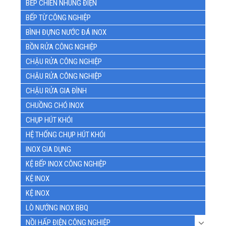
BẾP CHIÊN NHÚNG ĐIỆN
BẾP TỪ CÔNG NGHIỆP
BÌNH ĐỰNG NƯỚC ĐÁ INOX
BỒN RỬA CÔNG NGHIỆP
CHẬU RỬA CÔNG NGHIỆP
CHẬU RỬA CÔNG NGHIỆP
CHẬU RỬA GIA ĐÌNH
CHUỒNG CHÓ INOX
CHỤP HÚT KHÓI
HỆ THỐNG CHỤP HÚT KHÓI
INOX GIA DỤNG
KỆ BẾP INOX CÔNG NGHIỆP
KỆ INOX
KỆ INOX
LÒ NƯỚNG INOX BBQ
NỒI HẤP ĐIỆN CÔNG NGHIỆP