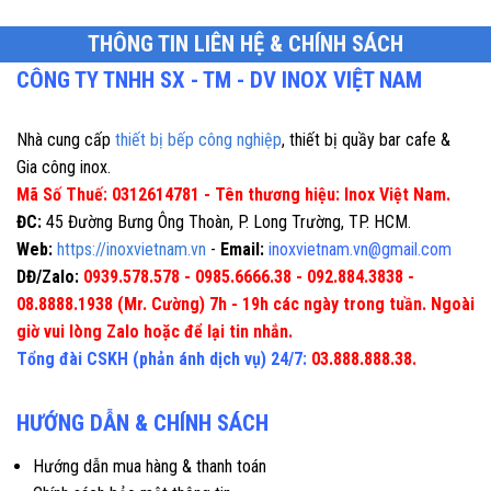
THÔNG TIN LIÊN HỆ & CHÍNH SÁCH
CÔNG TY TNHH SX - TM - DV INOX VIỆT NAM
Nhà cung cấp
thiết bị bếp công nghiệp
, thiết bị quầy bar cafe &
Gia công inox.
Mã Số Thuế: 0312614781 - Tên thương hiệu: Inox Việt Nam.
ĐC:
45 Đường Bưng Ông Thoàn, P. Long Trường, TP. HCM.
Web:
https://inoxvietnam.vn
-
Email:
inoxvietnam.vn@gmail.com
DĐ/Zalo:
0939.578.578 - 0985.6666.38 - 092.884.3838 -
08.8888.1938 (Mr. Cường) 7h - 19h các ngày trong tuần. Ngoài
giờ vui lòng Zalo hoặc để lại tin nhắn.
Tổng đài CSKH (phản ánh dịch vụ) 24/7:
03.888.888.38.
HƯỚNG DẪN & CHÍNH SÁCH
Hướng dẫn mua hàng & thanh toán