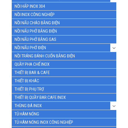
NỒI HẤP INOX 304
NỒI INOX CÔNG NGHIỆP
NỒI NẤU CHÁO BẰNG ĐIỆN
NỒI NẤU PHỞ BẰNG ĐIỆN
NỒI NẤU PHỞ BẰNG GAS
NỒI NẤU PHỞ ĐIỆN
NỒI TRÁNG BÁNH CUỐN BẰNG ĐIỆN
QUẦY PHA CHẾ INOX
THIẾT BỊ BAR & CAFE
THIẾT BỊ KHÁC
THIẾT BỊ PHỤ TRỢ
THIẾT BỊ QUẦY BAR CAFE INOX
THÙNG ĐÁ INOX
TỦ HÂM NÓNG
TỦ HÂM NÓNG INOX CÔNG NGHIỆP