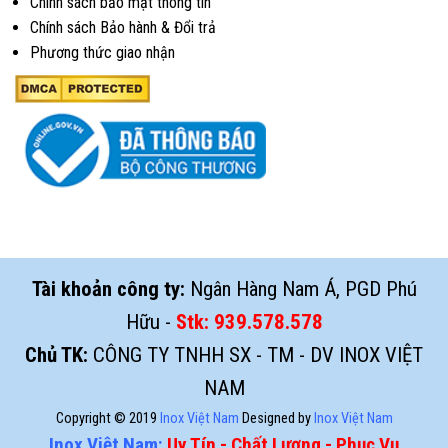
Chính sách bảo mật thông tin
Chính sách Bảo hành & Đổi trả
Phương thức giao nhận
Tài khoản công ty:
Ngân Hàng Nam Á, PGD Phú
Hữu -
Stk:
939.578.578
Chủ TK:
CÔNG TY TNHH SX - TM - DV INOX VIỆT
NAM
Copyright © 2019
Inox Việt Nam
Designed by
Inox Việt Nam
Inox Việt Nam:
Uy Tín - Chất Lượng - Phục Vụ