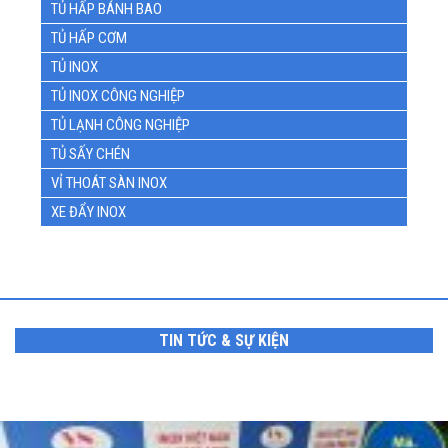
TỦ HẤP BÁNH BAO
TỦ HẤP CƠM
TỦ INOX
TỦ INOX CÔNG NGHIỆP
TỦ LẠNH CÔNG NGHIỆP
TỦ SẤY CHÉN
VỈ THOÁT SÀN INOX
XE ĐẨY INOX
TIN TỨC & SỰ KIỆN