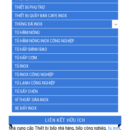
THIẾT BỊ PHỤ TRỢ
THIẾT BỊ QUẦY BAR CAFE INOX
THÙNG ĐÁ INOX
TỦ HÂM NÓNG
TỦ HÂM NÓNG INOX CÔNG NGHIỆP
TỦ HẤP BÁNH BAO
TỦ HẤP CƠM
TỦ INOX
TỦ INOX CÔNG NGHIỆP
TỦ LẠNH CÔNG NGHIỆP
TỦ SẤY CHÉN
VỈ THOÁT SÀN INOX
XE ĐẨY INOX
LIÊN KẾT HỮU ÍCH
Nhà cung cấp Thiết bị bếp nhà hàng, bếp công nghiệp,
tủ inox
,