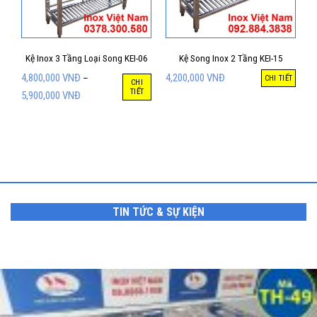
Kệ Inox 3 Tầng Loại Song KEI-06
Kệ Song Inox 2 Tầng KEI-15
4,800,000
VNĐ
4,200,000
VNĐ
–
CHI TIẾT
CHI
TIẾT
5,900,000
VNĐ
TIN TỨC & SỰ KIỆN