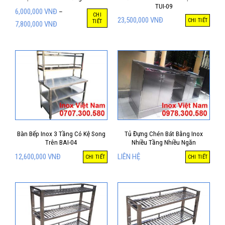
TUI-09
6,000,000
VNĐ
–
CHI
23,500,000
VNĐ
CHI TIẾT
TIẾT
7,800,000
VNĐ
Bàn Bếp Inox 3 Tầng Có Kệ Song
Tủ Đựng Chén Bát Bằng Inox
Trên BAI-04
Nhiều Tầng Nhiều Ngăn
12,600,000
VNĐ
LIÊN HỆ
CHI TIẾT
CHI TIẾT