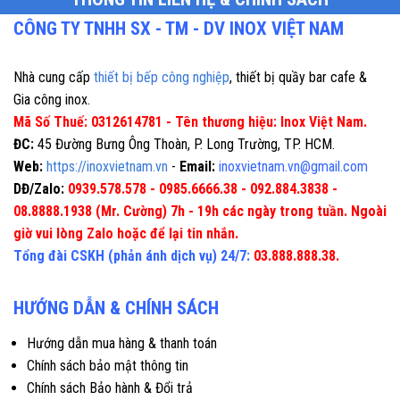
CÔNG TY TNHH SX - TM - DV INOX VIỆT NAM
Nhà cung cấp
thiết bị bếp công nghiệp
, thiết bị quầy bar cafe &
Gia công inox.
Mã Số Thuế: 0312614781 - Tên thương hiệu: Inox Việt Nam.
ĐC:
45 Đường Bưng Ông Thoàn, P. Long Trường, TP. HCM.
Web:
https://inoxvietnam.vn
-
Email:
inoxvietnam.vn@gmail.com
DĐ/Zalo:
0939.578.578 - 0985.6666.38 - 092.884.3838 -
08.8888.1938 (Mr. Cường) 7h - 19h các ngày trong tuần. Ngoài
giờ vui lòng Zalo hoặc để lại tin nhắn.
Tổng đài CSKH (phản ánh dịch vụ) 24/7:
03.888.888.38.
HƯỚNG DẪN & CHÍNH SÁCH
Hướng dẫn mua hàng & thanh toán
Chính sách bảo mật thông tin
Chính sách Bảo hành & Đổi trả