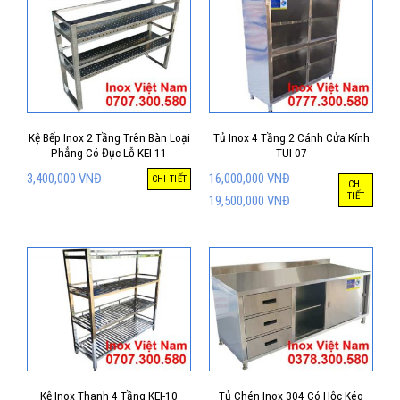
Kệ Bếp Inox 2 Tầng Trên Bàn Loại
Tủ Inox 4 Tầng 2 Cánh Cửa Kính
Phẳng Có Đục Lỗ KEI-11
TUI-07
3,400,000
VNĐ
16,000,000
VNĐ
–
CHI TIẾT
CHI
TIẾT
19,500,000
VNĐ
Kệ Inox Thanh 4 Tầng KEI-10
Tủ Chén Inox 304 Có Hộc Kéo