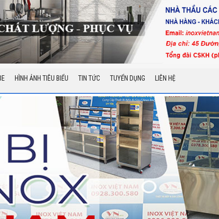
BE
HÌNH ẢNH TIÊU BIỂU
TIN TỨC
TUYỂN DỤNG
LIÊN HỆ