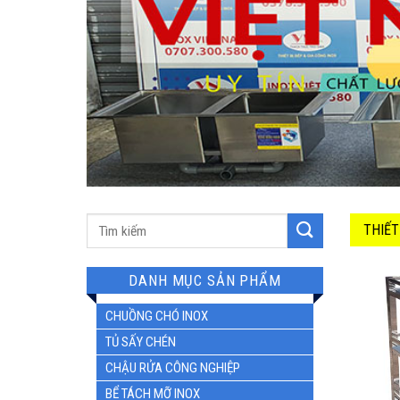
Tìm
THIẾT
kiếm:
DANH MỤC SẢN PHẨM
CHUỒNG CHÓ INOX
TỦ SẤY CHÉN
CHẬU RỬA CÔNG NGHIỆP
BỂ TÁCH MỠ INOX