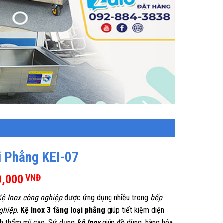
i Phẳng KEI-07
0,000
VNĐ
Kệ Inox công nghiệp
được ứng dụng nhiều trong
bếp
ghiệp
.
Kệ Inox 3 tầng loại phẳng
giúp tiết kiệm diện
tính thẩm mĩ cao. Sử dụng
kệ Inox
giúp đồ dùng, hàng hóa