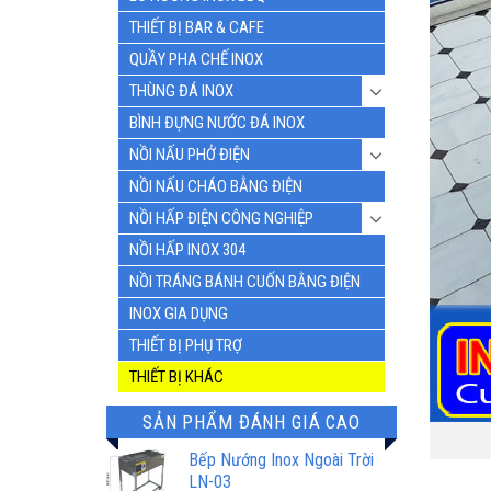
THIẾT BỊ BAR & CAFE
QUẦY PHA CHẾ INOX
THÙNG ĐÁ INOX
BÌNH ĐỰNG NƯỚC ĐÁ INOX
NỒI NẤU PHỞ ĐIỆN
NỒI NẤU CHÁO BẰNG ĐIỆN
NỒI HẤP ĐIỆN CÔNG NGHIỆP
NỒI HẤP INOX 304
NỒI TRÁNG BÁNH CUỐN BẰNG ĐIỆN
INOX GIA DỤNG
THIẾT BỊ PHỤ TRỢ
THIẾT BỊ KHÁC
SẢN PHẨM ĐÁNH GIÁ CAO
Bếp Nướng Inox Ngoài Trời
LN-03