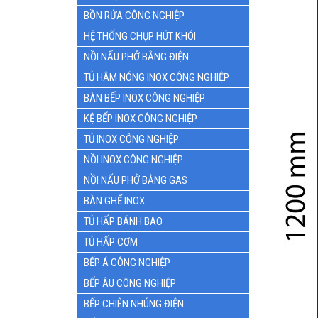
BỒN RỬA CÔNG NGHIỆP
HỆ THỐNG CHỤP HÚT KHÓI
NỒI NẤU PHỞ BẰNG ĐIỆN
TỦ HÂM NÓNG INOX CÔNG NGHIỆP
BÀN BẾP INOX CÔNG NGHIỆP
KỆ BẾP INOX CÔNG NGHIỆP
TỦ INOX CÔNG NGHIỆP
NỒI INOX CÔNG NGHIỆP
NỒI NẤU PHỞ BẰNG GAS
BÀN GHẾ INOX
TỦ HẤP BÁNH BAO
TỦ HẤP CƠM
BẾP Á CÔNG NGHIỆP
BẾP ÂU CÔNG NGHIỆP
BẾP CHIÊN NHÚNG ĐIỆN