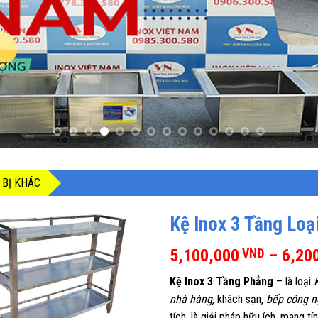
 BỊ KHÁC
Kệ Inox 3 Tầng Loạ
5,100,000
VNĐ
–
6,20
Kệ Inox 3 Tầng Phẳng
– là loại
nhà hàng
, khách sạn,
bếp công n
tích, là giải pháp hữu ích, mang 