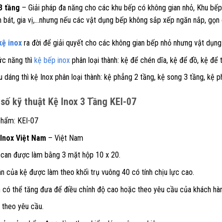
3 tầng
– Giải pháp đa năng cho các khu bếp có không gian nhỏ, Khu bếp
n bát, gia vị,…nhưng nếu các vật dụng bếp không sắp xếp ngăn nắp, gọn g
kệ inox
ra đời để giải quyết cho các không gian bếp nhỏ nhưng vật dụng 
c năng thì
kệ bếp inox
phân loại thành: kệ để chén dĩa, kệ để đồ, kệ để t
 dáng thì kệ Inox phân loại thành: kệ phẳng 2 tầng, kệ song 3 tầng, kệ p
số kỹ thuật Kệ Inox 3 Tầng KEI-07
hẩm: KEI-07
Inox Việt Nam
– Việt Nam
 can được làm bằng 3 mặt hộp 10 x 20.
n của kệ được làm theo khối trụ vuông 40 có tính chịu lực cao.
 có thể tăng đưa để điều chỉnh độ cao hoặc theo yêu cầu của khách hà
theo yêu cầu.