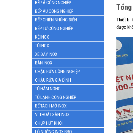
BẾP Á CÔNG NGHIỆP
Tổng 
BẾP ÂU CÔNG NGHIỆP
Thiết bị 
BẾP CHIÊN NHÚNG ĐIỆN
được khô
BẾP TỪ CÔNG NGHIỆP
KỆ INOX
TỦ INOX
XE ĐẨY INOX
BÀN INOX
CHẬU RỬA CÔNG NGHIỆP
CHẬU RỬA GIA ĐÌNH
TỦ HÂM NÓNG
TỦ LẠNH CÔNG NGHIỆP
BỂ TÁCH MỠ INOX
VỈ THOÁT SÀN INOX
CHỤP HÚT KHÓI
LÒ NƯỚNG INOX BBQ