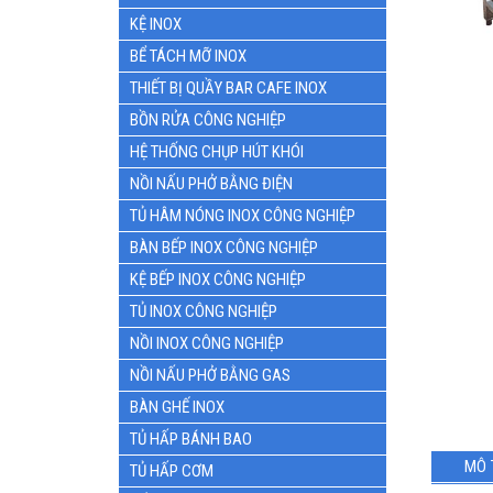
KỆ INOX
BỂ TÁCH MỠ INOX
THIẾT BỊ QUẦY BAR CAFE INOX
BỒN RỬA CÔNG NGHIỆP
HỆ THỐNG CHỤP HÚT KHÓI
NỒI NẤU PHỞ BẰNG ĐIỆN
TỦ HÂM NÓNG INOX CÔNG NGHIỆP
BÀN BẾP INOX CÔNG NGHIỆP
KỆ BẾP INOX CÔNG NGHIỆP
TỦ INOX CÔNG NGHIỆP
NỒI INOX CÔNG NGHIỆP
NỒI NẤU PHỞ BẰNG GAS
BÀN GHẾ INOX
TỦ HẤP BÁNH BAO
MÔ 
TỦ HẤP CƠM