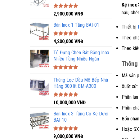
Kệ inox 
nấu, ché
Được xếp
2,900,000
VNĐ
hạng
5.00
5 sao
Bàn Inox 1 Tầng BAI-01
Thiết bị
Theo chứ
Được xếp
4,200,000
VNĐ
hạng
5.00
Theo kiểu
5 sao
Tủ Đựng Chén Bát Bằng Inox
Nhiều Tầng Nhiều Ngăn
Thông 
Được xếp
Mã sản p
hạng
Thùng Lọc Dầu Mỡ Bếp Nhà
5.00
5 sao
Hàng 300 lít BM-A300
Xuất xứ:
Phần lan
Được xếp
10,000,000
VNĐ
hạng
5.00
Phần châ
5 sao
Bàn Inox 3 Tầng Có Kệ Dưới
Bốn chân
BAI-10
Hoặc SX 
Được xếp
9,000,000
VNĐ