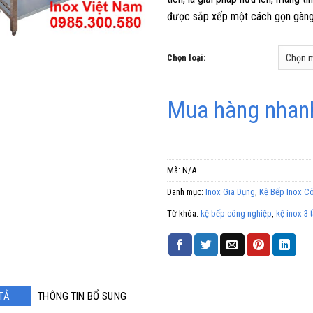
được sắp xếp một cách gọn gàng,
Chọn loại:
Mua hàng nhanh
Mã:
N/A
Danh mục:
Inox Gia Dụng
,
Kệ Bếp Inox C
Từ khóa:
kệ bếp công nghiệp
,
kệ inox 3 
TẢ
THÔNG TIN BỔ SUNG