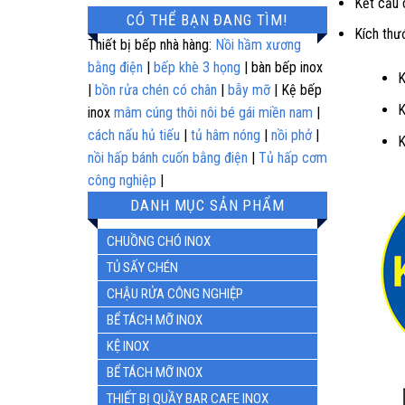
Kết cấu 
hạng
5.00
CÓ THỂ BẠN ĐANG TÌM!
5 sao
Kích thư
Thiết bị bếp nhà hàng:
Nồi hầm xương
bằng điện
|
bếp khè 3 họng
| bàn bếp inox
K
|
bồn rửa chén có chân
|
bẫy mỡ
| Kệ bếp
K
inox
mâm cúng thôi nôi bé gái miền nam
|
cách nấu hủ tiếu
|
tủ hâm nóng
|
nồi phở
|
K
nồi hấp bánh cuốn bằng điện
|
Tủ hấp cơm
công nghiệp
|
DANH MỤC SẢN PHẨM
CHUỒNG CHÓ INOX
TỦ SẤY CHÉN
CHẬU RỬA CÔNG NGHIỆP
BỂ TÁCH MỠ INOX
KỆ INOX
BỂ TÁCH MỠ INOX
THIẾT BỊ QUẦY BAR CAFE INOX