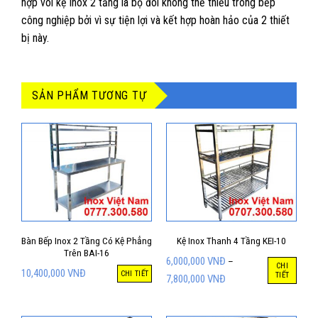
hợp vói kệ inox 2 tầng là bộ đôi không thể thiếu trong bếp
công nghiệp bởi vì sự tiện lợi và kết hợp hoàn hảo của 2 thiết
bị này.
SẢN PHẨM TƯƠNG TỰ
Bàn Bếp Inox 2 Tầng Có Kệ Phẳng
Kệ Inox Thanh 4 Tầng KEI-10
Trên BAI-16
6,000,000
VNĐ
–
CHI
10,400,000
VNĐ
CHI TIẾT
TIẾT
7,800,000
VNĐ