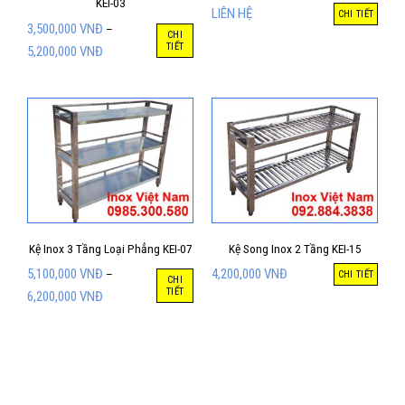
KEI-03
LIÊN HỆ
CHI TIẾT
3,500,000
VNĐ
–
CHI
TIẾT
5,200,000
VNĐ
Kệ Inox 3 Tầng Loại Phẳng KEI-07
Kệ Song Inox 2 Tầng KEI-15
5,100,000
VNĐ
4,200,000
VNĐ
–
CHI TIẾT
CHI
TIẾT
6,200,000
VNĐ