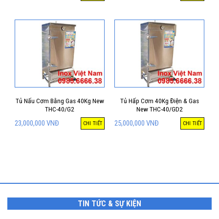
Tủ Nấu Cơm Bằng Gas 40Kg New
Tủ Hấp Cơm 40Kg Điện & Gas
THC-40/G2
New THC-40/GD2
23,000,000
VNĐ
25,000,000
VNĐ
CHI TIẾT
CHI TIẾT
TIN TỨC & SỰ KIỆN