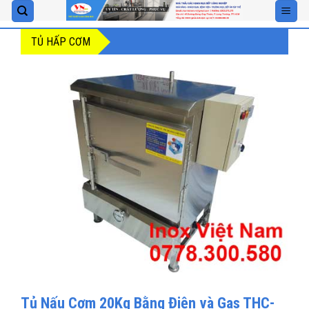
Skip
to
TỦ HẤP CƠM
content
Tủ Nấu Cơm 20Kg Bằng Điện và Gas THC-