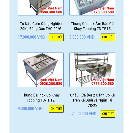
Tủ Nấu Cơm Công Nghiệp
Thùng Đá Inox Âm Bàn Có
20Kg Bằng Gas THC-20/G
Khay Topping TD-TP15
17,000,000
VNĐ
9,000,000
VNĐ
CHI TIẾT
CHI TIẾT
Thùng Đá Inox Có Khay
Chậu Rửa Đôi 2 Cánh Có Kệ
Topping TD-TP12
Trên Kệ Dưới và Ngăn Tủ
CR-35
9,000,000
VNĐ
CHI TIẾT
27,000,000
VNĐ
CHI TIẾT