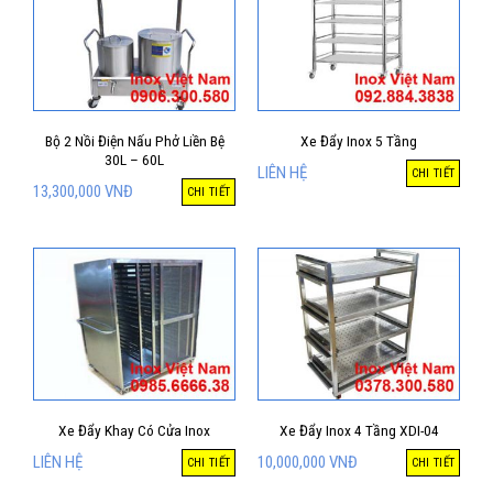
Bộ 2 Nồi Điện Nấu Phở Liền Bệ
Xe Đẩy Inox 5 Tầng
30L – 60L
LIÊN HỆ
CHI TIẾT
13,300,000
VNĐ
CHI TIẾT
Xe Đẩy Khay Có Cửa Inox
Xe Đẩy Inox 4 Tầng XDI-04
LIÊN HỆ
10,000,000
VNĐ
CHI TIẾT
CHI TIẾT