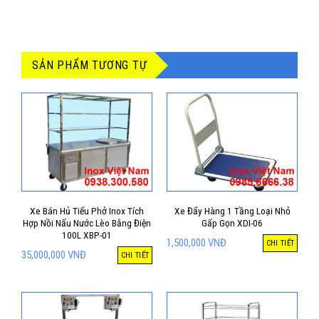
SẢN PHẨM TƯƠNG TỰ
Xe Bán Hủ Tiếu Phở Inox Tích
Xe Đẩy Hàng 1 Tầng Loại Nhỏ
Hợp Nồi Nấu Nước Lèo Bằng Điện
Gấp Gọn XDI-06
100L XBP-01
1,500,000
VNĐ
CHI TIẾT
35,000,000
VNĐ
CHI TIẾT