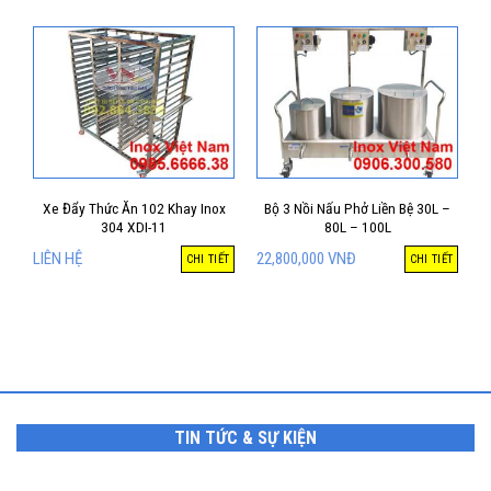
Xe Đẩy Thức Ăn 102 Khay Inox
Bộ 3 Nồi Nấu Phở Liền Bệ 30L –
304 XDI-11
80L – 100L
LIÊN HỆ
22,800,000
VNĐ
CHI TIẾT
CHI TIẾT
TIN TỨC & SỰ KIỆN