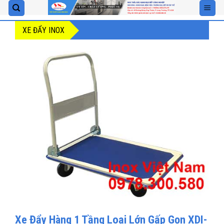
Skip
to
XE ĐẨY INOX
content
Xe Đẩy Hàng 1 Tầng Loại Lớn Gấp Gọn XDI-