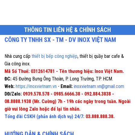
THÔNG TIN LIÊN HỆ & CHÍNH SÁCH
CÔNG TY TNHH SX - TM - DV INOX VIỆT NAM
Nhà cung cấp
thiết bị bếp công nghiệp
, thiết bị quầy bar cafe &
Gia công inox.
Mã Số Thuế: 0312614781 - Tên thương hiệu: Inox Việt Nam.
ĐC:
45 Đường Bưng Ông Thoàn, P. Long Trường, TP. HCM.
Web:
https://inoxvietnam.vn
-
Email:
inoxvietnam.vn@gmail.com
DĐ/Zalo:
0939.578.578 - 0985.6666.38 - 092.884.3838 -
08.8888.1938 (Mr. Cường) 7h - 19h các ngày trong tuần. Ngoài
giờ vui lòng Zalo hoặc để lại tin nhắn.
Tổng đài CSKH (phản ánh dịch vụ) 24/7:
03.888.888.38.
HƯỚNG DẪN & CHÍNH SÁCH