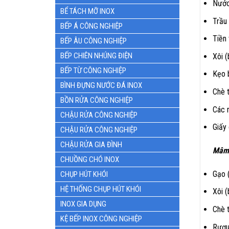
Nước
BỂ TÁCH MỠ INOX
Trầu
BẾP Á CÔNG NGHIỆP
Tiền
BẾP ÂU CÔNG NGHIỆP
BẾP CHIÊN NHÚNG ĐIỆN
Xôi (
BẾP TỪ CÔNG NGHIỆP
Kẹo 
BÌNH ĐỰNG NƯỚC ĐÁ INOX
Chè 
BỒN RỬA CÔNG NGHIỆP
Các 
CHẬU RỬA CÔNG NGHIỆP
Giấy
CHẬU RỬA CÔNG NGHIỆP
CHẬU RỬA GIA ĐÌNH
Mâm 
CHUỒNG CHÓ INOX
Gạo 
CHỤP HÚT KHÓI
HỆ THỐNG CHỤP HÚT KHÓI
Xôi (
INOX GIA DỤNG
Chè 
KỆ BẾP INOX CÔNG NGHIỆP
Rượu