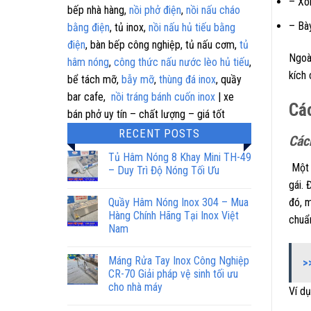
– Xôi
bếp nhà hàng,
nồi phở điện
,
nồi nấu cháo
– Bà
bằng điện
, tủ inox,
nồi nấu hủ tiếu bằng
điện
, bàn bếp công nghiệp, tủ nấu cơm,
tủ
Ngoài
hâm nóng
,
công thức nấu nước lèo hủ tiếu
,
kích 
bể tách mỡ,
bẫy mỡ
,
thùng đá inox
, quầy
bar cafe,
nồi tráng bánh cuốn inox
| xe
Các
bán phở uy tín – chất lượng – giá tốt
RECENT POSTS
Các
Tủ Hâm Nóng 8 Khay Mini TH-49
Một 
– Duy Trì Độ Nóng Tối Ưu
gái. 
Quầy Hâm Nóng Inox 304 – Mua
đó, 
Hàng Chính Hãng Tại Inox Việt
chuẩ
Nam
Máng Rửa Tay Inox Công Nghiệp
>
CR-70 Giải pháp vệ sinh tối ưu
cho nhà máy
Ví dụ