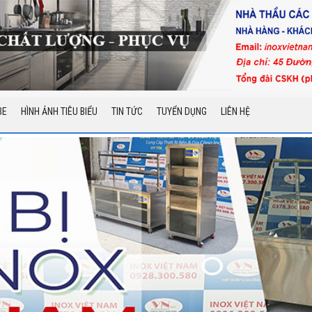
BE
HÌNH ẢNH TIÊU BIỂU
TIN TỨC
TUYỂN DỤNG
LIÊN HỆ