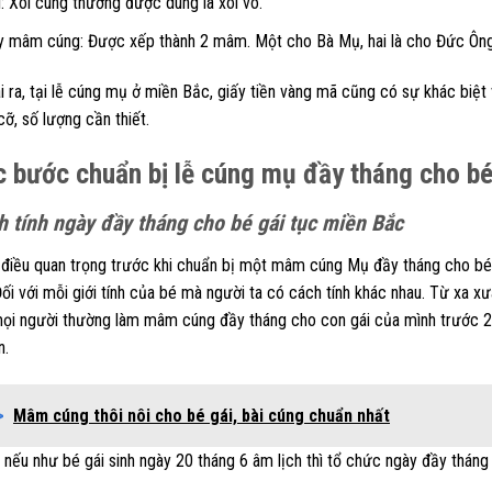
: Xôi cúng thường được dùng là xôi vò.
y mâm cúng: Được xếp thành 2 mâm. Một cho Bà Mụ, hai là cho Đức Ông
 ra, tại lễ cúng mụ ở miền Bắc, giấy tiền vàng mã cũng có sự khác biệt
cỡ, số lượng cần thiết.
 bước chuẩn bị lễ cúng mụ đầy tháng cho bé
h tính ngày đầy tháng cho bé gái tục miền Bắc
điều quan trọng trước khi chuẩn bị một mâm cúng Mụ đầy tháng cho bé 
Đối với mỗi giới tính của bé mà người ta có cách tính khác nhau. Từ xa xưa,
mọi người thường làm mâm cúng đầy tháng cho con gái của mình trước 2 n
n.
>
Mâm cúng thôi nôi cho bé gái, bài cúng chuẩn nhất
 nếu như bé gái sinh ngày 20 tháng 6 âm lịch thì tổ chức ngày đầy tháng