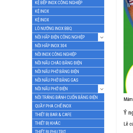
KỆ BẾP INOX CÔNG NGHIỆP
KỆ INOX
KỆ INOX
LÒ NƯỚNG INOX BBQ
NỒI HẤP ĐIỆN CÔNG NGHIỆP
NỒI HẤP INOX 304
NỒI INOX CÔNG NGHIỆP
NỒI NẤU CHÁO BẰNG ĐIỆN
NỒI NẤU PHỞ BẰNG ĐIỆN
NỒI NẤU PHỞ BẰNG GAS
NỒI NẤU PHỞ ĐIỆN
NỒI TRÁNG BÁNH CUỐN BẰNG ĐIỆN
Mâm 
QUẦY PHA CHẾ INOX
Ý n
THIẾT BỊ BAR & CAFE
THIẾT BỊ KHÁC
Lễ cú
THIẾT BỊ PHỤ TRỢ