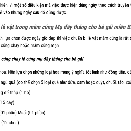
nhiên, vì một số điều kiện mà việc thực hiện đúng ngày theo cách truyề
 lễ vào những ngày sau đó cũng được.
 lễ vật trong mâm cúng Mụ đầy tháng cho bé gái miền B
hi lựa chọn được ngày giờ đẹp thì việc chuẩn bị lễ vật mâm cúng là rất
cúng chay hoặc mâm cúng mặn.
cúng chay lễ cúng mụ đầy tháng cho bé gái
hoa: Nên lựa chọn những loại hoa mang ý nghĩa tốt lành như đồng tiền, cát
 ngũ quả (có thể chọn 5 loại quả như dứa, cam hoặc quýt, chuối, táo, xoài
g để thắp (1 bó)
(15 cây)
(01 phần) Muối (01 phần)
 (12 chén)