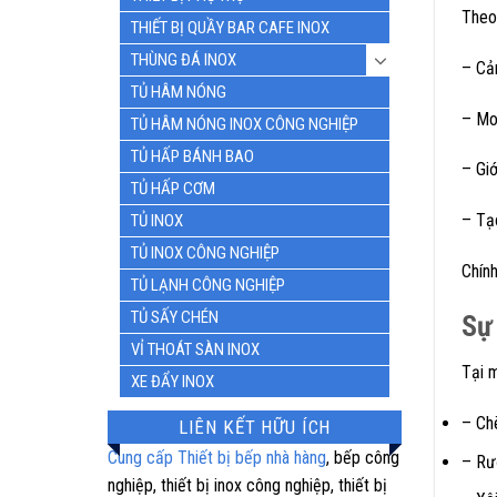
Theo 
THIẾT BỊ QUẦY BAR CAFE INOX
THÙNG ĐÁ INOX
– Cả
TỦ HÂM NÓNG
– Mo
TỦ HÂM NÓNG INOX CÔNG NGHIỆP
TỦ HẤP BÁNH BAO
– Giớ
TỦ HẤP CƠM
– Tạ
TỦ INOX
TỦ INOX CÔNG NGHIỆP
Chính
TỦ LẠNH CÔNG NGHIỆP
TỦ SẤY CHÉN
Sự 
VỈ THOÁT SÀN INOX
Tại 
XE ĐẨY INOX
– Ch
LIÊN KẾT HỮU ÍCH
Cung cấp Thiết bị bếp nhà hàng
, bếp công
– Rư
nghiệp, thiết bị inox công nghiệp, thiết bị