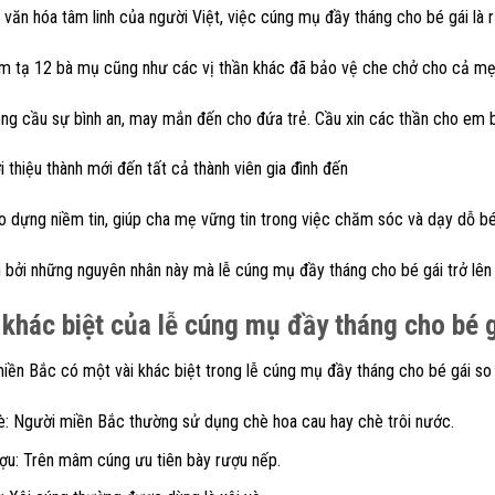
văn hóa tâm linh của người Việt, việc cúng mụ đầy tháng cho bé gái là r
m tạ 12 bà mụ cũng như các vị thần khác đã bảo vệ che chở cho cả mẹ
ng cầu sự bình an, may mắn đến cho đứa trẻ. Cầu xin các thần cho em 
i thiệu thành mới đến tất cả thành viên gia đình đến
o dựng niềm tin, giúp cha mẹ vững tin trong việc chăm sóc và dạy dỗ bé
 bởi những nguyên nhân này mà lễ cúng mụ đầy tháng cho bé gái trở lên 
khác biệt của lễ cúng mụ đầy tháng cho bé 
miền Bắc có một vài khác biệt trong lễ cúng mụ đầy tháng cho bé gái so
è: Người miền Bắc thường sử dụng chè hoa cau hay chè trôi nước.
ợu: Trên mâm cúng ưu tiên bày rượu nếp.