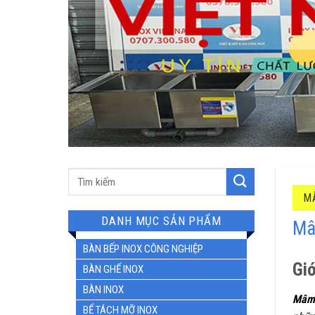
Tìm
kiếm:
M
DANH MỤC SẢN PHẨM
Mâ
BÀN BẾP INOX CÔNG NGHIỆP
Giớ
BÀN GHẾ INOX
BÀN INOX
Mâm 
BỂ TÁCH MỠ INOX