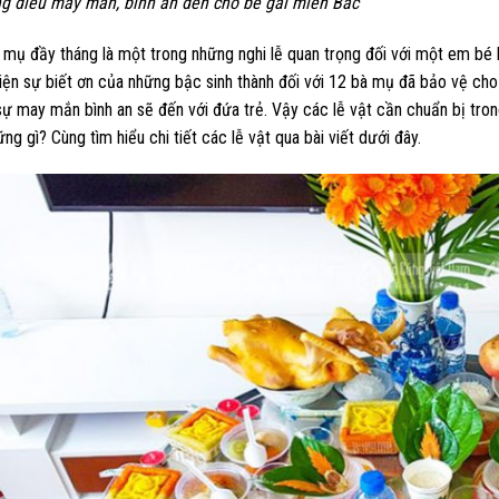
g điều may mắn, bình an đến cho bé gái miền Bắc
 mụ đầy tháng là một trong những nghi lễ quan trọng đối với một em bé 
hiện sự biết ơn của những bậc sinh thành đối với 12 bà mụ đã bảo vệ ch
sự may mắn bình an sẽ đến với đứa trẻ. Vậy các lễ vật cần chuẩn bị tro
ững gì? Cùng tìm hiểu chi tiết các lễ vật qua bài viết dưới đây.