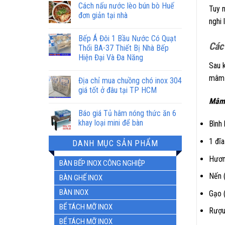
Cách nấu nước lèo bún bò Huế
Tuy 
đơn giản tại nhà
nghi
Bếp Á Đôi 1 Bầu Nước Có Quạt
Các
Thổi BA-37 Thiết Bị Nhà Bếp
Hiện Đại Và Đa Năng
Sau k
mâm 
Địa chỉ mua chuồng chó inox 304
giá tốt ở đâu tại TP HCM
Mâm 
Báo giá Tủ hâm nóng thức ăn 6
khay loại mini để bàn
Bình 
1 đĩa
DANH MỤC SẢN PHẨM
Hươn
BÀN BẾP INOX CÔNG NGHIỆP
Nến 
BÀN GHẾ INOX
BÀN INOX
Gạo 
BỂ TÁCH MỠ INOX
Rượu
BỂ TÁCH MỠ INOX