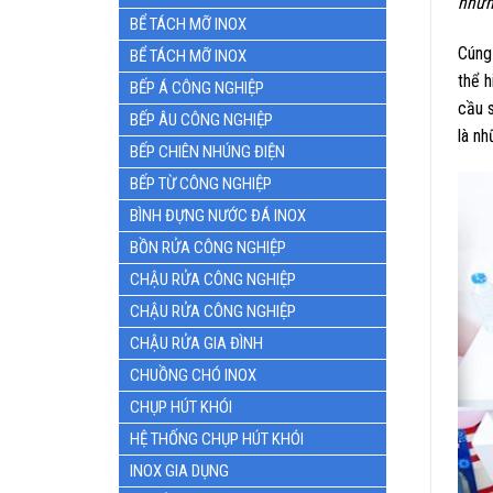
nhữn
BỂ TÁCH MỠ INOX
Cúng
BỂ TÁCH MỠ INOX
thể 
BẾP Á CÔNG NGHIỆP
cầu 
BẾP ÂU CÔNG NGHIỆP
là nh
BẾP CHIÊN NHÚNG ĐIỆN
BẾP TỪ CÔNG NGHIỆP
BÌNH ĐỰNG NƯỚC ĐÁ INOX
BỒN RỬA CÔNG NGHIỆP
CHẬU RỬA CÔNG NGHIỆP
CHẬU RỬA CÔNG NGHIỆP
CHẬU RỬA GIA ĐÌNH
CHUỒNG CHÓ INOX
CHỤP HÚT KHÓI
HỆ THỐNG CHỤP HÚT KHÓI
INOX GIA DỤNG