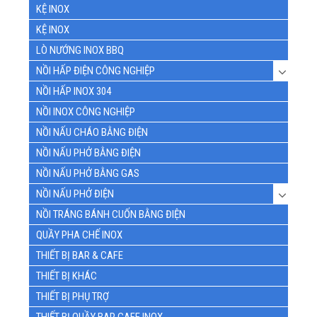
KỆ INOX
KỆ INOX
LÒ NƯỚNG INOX BBQ
NỒI HẤP ĐIỆN CÔNG NGHIỆP
NỒI HẤP INOX 304
NỒI INOX CÔNG NGHIỆP
NỒI NẤU CHÁO BẰNG ĐIỆN
NỒI NẤU PHỞ BẰNG ĐIỆN
NỒI NẤU PHỞ BẰNG GAS
NỒI NẤU PHỞ ĐIỆN
NỒI TRÁNG BÁNH CUỐN BẰNG ĐIỆN
QUẦY PHA CHẾ INOX
THIẾT BỊ BAR & CAFE
THIẾT BỊ KHÁC
THIẾT BỊ PHỤ TRỢ