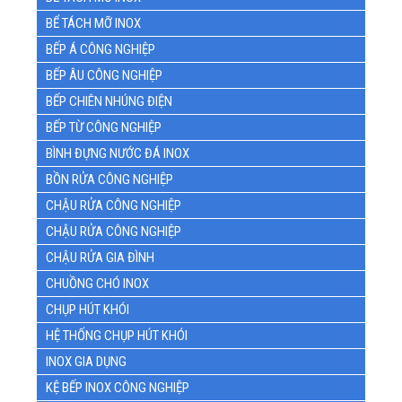
BỂ TÁCH MỠ INOX
BẾP Á CÔNG NGHIỆP
BẾP ÂU CÔNG NGHIỆP
BẾP CHIÊN NHÚNG ĐIỆN
BẾP TỪ CÔNG NGHIỆP
BÌNH ĐỰNG NƯỚC ĐÁ INOX
BỒN RỬA CÔNG NGHIỆP
CHẬU RỬA CÔNG NGHIỆP
CHẬU RỬA CÔNG NGHIỆP
CHẬU RỬA GIA ĐÌNH
CHUỒNG CHÓ INOX
CHỤP HÚT KHÓI
HỆ THỐNG CHỤP HÚT KHÓI
INOX GIA DỤNG
KỆ BẾP INOX CÔNG NGHIỆP