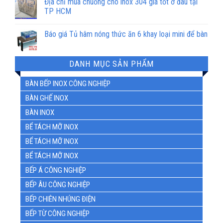
Địa chỉ mua chuồng chó inox 304 giá tốt ở đâu tại
TP HCM
Báo giá Tủ hâm nóng thức ăn 6 khay loại mini để bàn
DANH MỤC SẢN PHẨM
BÀN BẾP INOX CÔNG NGHIỆP
BÀN GHẾ INOX
BÀN INOX
BỂ TÁCH MỠ INOX
BỂ TÁCH MỠ INOX
BỂ TÁCH MỠ INOX
BẾP Á CÔNG NGHIỆP
BẾP ÂU CÔNG NGHIỆP
BẾP CHIÊN NHÚNG ĐIỆN
BẾP TỪ CÔNG NGHIỆP