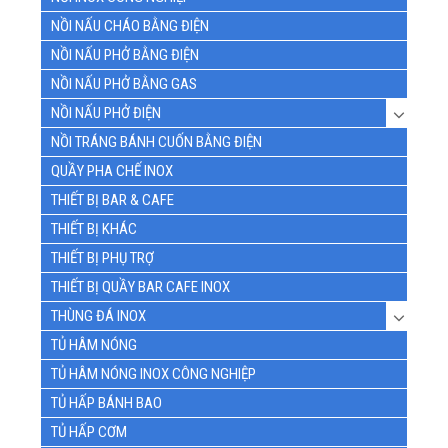
NỒI NẤU CHÁO BẰNG ĐIỆN
NỒI NẤU PHỞ BẰNG ĐIỆN
NỒI NẤU PHỞ BẰNG GAS
NỒI NẤU PHỞ ĐIỆN
NỒI TRÁNG BÁNH CUỐN BẰNG ĐIỆN
QUẦY PHA CHẾ INOX
THIẾT BỊ BAR & CAFE
THIẾT BỊ KHÁC
THIẾT BỊ PHỤ TRỢ
THIẾT BỊ QUẦY BAR CAFE INOX
THÙNG ĐÁ INOX
TỦ HÂM NÓNG
TỦ HÂM NÓNG INOX CÔNG NGHIỆP
TỦ HẤP BÁNH BAO
TỦ HẤP CƠM