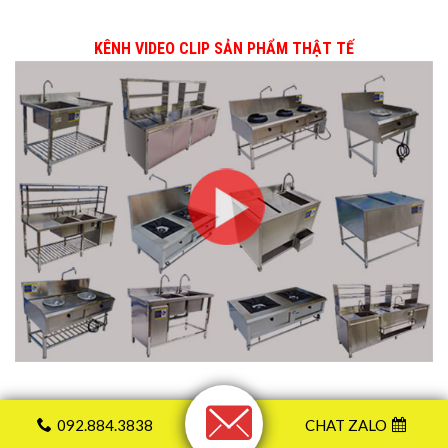
KÊNH VIDEO CLIP SẢN PHẨM THẬT TẾ
092.884.3838
CHAT ZALO
BẢN ĐỒ ĐẾN DOANH NGHIỆP