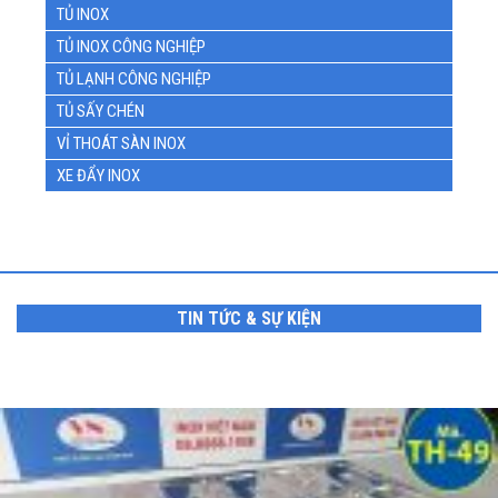
TỦ INOX
TỦ INOX CÔNG NGHIỆP
TỦ LẠNH CÔNG NGHIỆP
TỦ SẤY CHÉN
VỈ THOÁT SÀN INOX
XE ĐẨY INOX
TIN TỨC & SỰ KIỆN