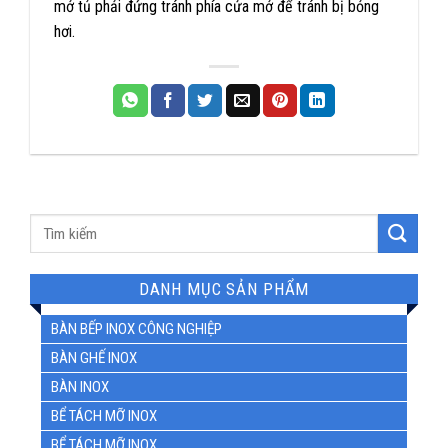
mở tủ phải đứng tránh phía cửa mở để tránh bị bỏng
hơi.
DANH MỤC SẢN PHẨM
BÀN BẾP INOX CÔNG NGHIỆP
BÀN GHẾ INOX
BÀN INOX
BỂ TÁCH MỠ INOX
BỂ TÁCH MỠ INOX