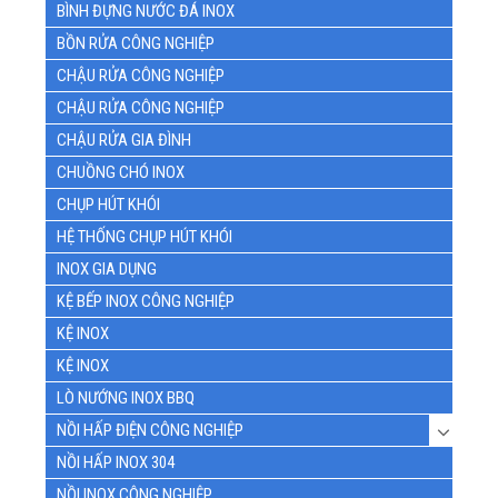
BÌNH ĐỰNG NƯỚC ĐÁ INOX
BỒN RỬA CÔNG NGHIỆP
CHẬU RỬA CÔNG NGHIỆP
CHẬU RỬA CÔNG NGHIỆP
CHẬU RỬA GIA ĐÌNH
CHUỒNG CHÓ INOX
CHỤP HÚT KHÓI
HỆ THỐNG CHỤP HÚT KHÓI
INOX GIA DỤNG
KỆ BẾP INOX CÔNG NGHIỆP
KỆ INOX
KỆ INOX
LÒ NƯỚNG INOX BBQ
NỒI HẤP ĐIỆN CÔNG NGHIỆP
NỒI HẤP INOX 304
NỒI INOX CÔNG NGHIỆP