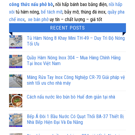
công thức nấu phở bò
,
nồi hấp bánh bao bằng điện,
nồi hấp
xôi
tủ hâm nóng,
bể tách mỡ
, bẫy mỡ, thùng đá inox,
quầy pha
chế inox
,
xe bán phở
uy tín – chất lượng – giá tốt
RECENT POSTS
Tủ Hâm Nóng 8 Khay Mini TH-49 – Duy Trì Độ Nóng
Tối Ưu
Quầy Hâm Nóng Inox 304 – Mua Hàng Chính Hãng
Tại Inox Việt Nam
Máng Rửa Tay Inox Công Nghiệp CR-70 Giải pháp vệ
sinh tối ưu cho nhà máy
Cách nấu nước lèo bún bò Huế đơn giản tại nhà
Bếp Á Đôi 1 Bầu Nước Có Quạt Thổi BA-37 Thiết Bị
Nhà Bếp Hiện Đại Và Đa Năng