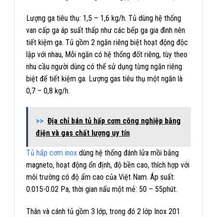
Lượng ga tiêu thụ: 1,5 – 1,6 kg/h. Tủ dùng hệ thống
van cấp ga áp suất thấp như các bếp ga gia đình nên
tiết kiệm ga. Tủ gồm 2 ngăn riêng biệt hoạt động độc
lập với nhau, Mỗi ngăn có hệ thống đốt riêng, tùy theo
nhu cầu người dùng có thể sử dụng từng ngăn riêng
biệt để tiết kiệm ga. Lượng gas tiêu thụ một ngăn là
0,7 – 0,8 kg/h.
>>
Địa chỉ bán tủ hấp cơm công nghiệp bằng
điện và gas chất lượng uy tín
Tủ hấp cơm inox
dùng hệ thống đánh lửa mồi bằng
magneto, hoạt động ổn định, độ bền cao, thích hợp với
môi trường có độ ẩm cao của Việt Nam. Áp suất:
0.015-0.02 Pa, thời gian nấu một mẻ: 50 – 55phút.
Thân và cánh tủ gồm 3 lớp, trong đó 2 lớp Inox 201