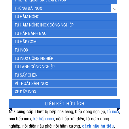
THIẾT BỊ QUẦY BAR CAFE INOX
THÙNG ĐÁ INOX
TỦ HÂM NÓNG
TỦ HÂM NÓNG INOX CÔNG NGHIỆP
TỦ HẤP BÁNH BAO
TỦ HẤP CƠM
TỦ INOX
TỦ INOX CÔNG NGHIỆP
TỦ LẠNH CÔNG NGHIỆP
TỦ SẤY CHÉN
VỈ THOÁT SÀN INOX
XE ĐẨY INOX
LIÊN KẾT HỮU ÍCH
Nhà cung cấp Thiết bị bếp nhà hàng, bếp công nghiệp,
tủ inox
,
bàn bếp inox,
kệ bếp inox
, nồi hấp xôi điện, tủ cơm công
nghiệp, nồi điện nấu phở, nồi hầm xương,
cách nấu hủ tiếu
,