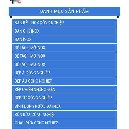
DANH MỤC SẢN PHẨM
BÀN BẾP INOX CÔNG NGHIỆP
BÀN GHẾ INOX
BÀN INOX
BỂ TÁCH MỠ INOX
BỂ TÁCH MỠ INOX
BỂ TÁCH MỠ INOX
BẾP Á CÔNG NGHIỆP
BẾP ÂU CÔNG NGHIỆP
BẾP CHIÊN NHÚNG ĐIỆN
BẾP TỪ CÔNG NGHIỆP
BÌNH ĐỰNG NƯỚC ĐÁ INOX
BỒN RỬA CÔNG NGHIỆP
CHẬU RỬA CÔNG NGHIỆP