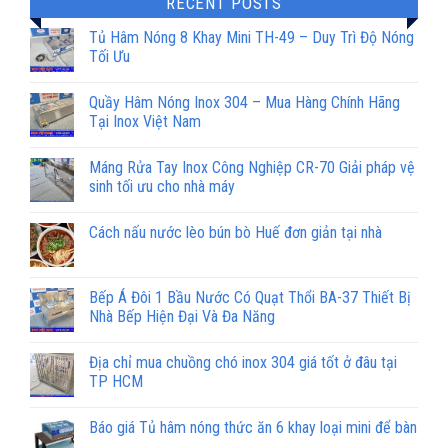
RECENT POSTS
Tủ Hâm Nóng 8 Khay Mini TH-49 – Duy Trì Độ Nóng
Tối Ưu
Quầy Hâm Nóng Inox 304 – Mua Hàng Chính Hãng
Tại Inox Việt Nam
Máng Rửa Tay Inox Công Nghiệp CR-70 Giải pháp vệ
sinh tối ưu cho nhà máy
Cách nấu nước lèo bún bò Huế đơn giản tại nhà
Bếp Á Đôi 1 Bầu Nước Có Quạt Thổi BA-37 Thiết Bị
Nhà Bếp Hiện Đại Và Đa Năng
Địa chỉ mua chuồng chó inox 304 giá tốt ở đâu tại
TP HCM
Báo giá Tủ hâm nóng thức ăn 6 khay loại mini để bàn