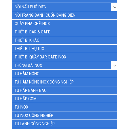
NỒI NẤU PHỞ ĐIỆN
NỒI TRÁNG BÁNH CUỐN BẰNG ĐIỆN
QUẦY PHA CHẾ INOX
THIẾT BỊ BAR & CAFE
THIẾT BỊ KHÁC
THIẾT BỊ PHỤ TRỢ
THIẾT BỊ QUẦY BAR CAFE INOX
THÙNG ĐÁ INOX
TỦ HÂM NÓNG
TỦ HÂM NÓNG INOX CÔNG NGHIỆP
TỦ HẤP BÁNH BAO
TỦ HẤP CƠM
TỦ INOX
TỦ INOX CÔNG NGHIỆP
TỦ LẠNH CÔNG NGHIỆP