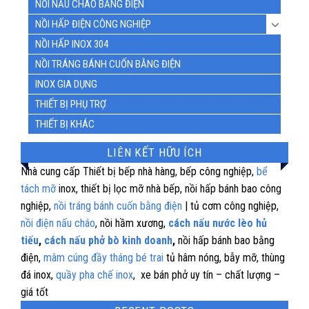
NỒI NẤU CHÁO BẰNG ĐIỆN
NỒI HẤP ĐIỆN CÔNG NGHIỆP
NỒI HẤP INOX 304
NỒI TRÁNG BÁNH CUỐN BẰNG ĐIỆN
INOX GIA DỤNG
THIẾT BỊ PHỤ TRỢ
THIẾT BỊ KHÁC
LIÊN KẾT HỮU ÍCH
Nhà cung cấp Thiết bị bếp nhà hàng, bếp công nghiệp,
bể
tách mỡ
inox, thiết bị lọc mỡ nhà bếp, nồi hấp bánh bao công
nghiệp,
nồi tráng bánh cuốn bằng điện
| tủ cơm công nghiệp,
nồi điện nấu cháo
, nồi hầm xương,
cách nấu nước lèo hủ
tiếu
,
cách nấu phở bò kinh doanh
,
nồi hấp bánh bao bằng
điện,
mâm cúng đầy tháng bé trai
tủ hâm nóng, bẫy mỡ, thùng
đá inox,
quầy pha chế inox
, xe bán phở uy tín – chất lượng –
giá tốt