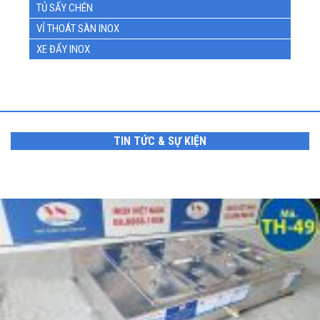
TỦ SẤY CHÉN
VỈ THOÁT SÀN INOX
XE ĐẨY INOX
TIN TỨC & SỰ KIỆN