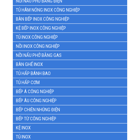
NỒI NẤU PHỞ BẰNG ĐIỆN
TỦ HÂM NÓNG INOX CÔNG NGHIỆP
BÀN BẾP INOX CÔNG NGHIỆP
KỆ BẾP INOX CÔNG NGHIỆP
TỦ INOX CÔNG NGHIỆP
NỒI INOX CÔNG NGHIỆP
NỒI NẤU PHỞ BẰNG GAS
BÀN GHẾ INOX
TỦ HẤP BÁNH BAO
TỦ HẤP CƠM
BẾP Á CÔNG NGHIỆP
BẾP ÂU CÔNG NGHIỆP
BẾP CHIÊN NHÚNG ĐIỆN
BẾP TỪ CÔNG NGHIỆP
KỆ INOX
TỦ INOX