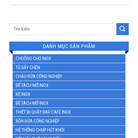
DANH MỤC SẢN PHẨM
CHUỒNG CHÓ INOX
TỦ SẤY CHÉN
CHẬU RỬA CÔNG NGHIỆP
BỂ TÁCH MỠ INOX
KỆ INOX
BỂ TÁCH MỠ INOX
THIẾT BỊ QUẦY BAR CAFE INOX
BỒN RỬA CÔNG NGHIỆP
HỆ THỐNG CHỤP HÚT KHÓI