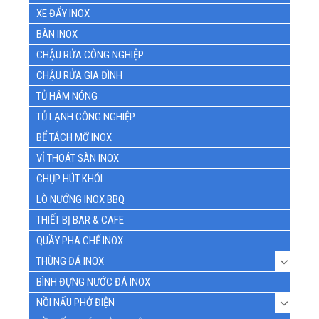
XE ĐẨY INOX
BÀN INOX
CHẬU RỬA CÔNG NGHIỆP
CHẬU RỬA GIA ĐÌNH
TỦ HÂM NÓNG
TỦ LẠNH CÔNG NGHIỆP
BỂ TÁCH MỠ INOX
VỈ THOÁT SÀN INOX
CHỤP HÚT KHÓI
LÒ NƯỚNG INOX BBQ
THIẾT BỊ BAR & CAFE
QUẦY PHA CHẾ INOX
THÙNG ĐÁ INOX
BÌNH ĐỰNG NƯỚC ĐÁ INOX
NỒI NẤU PHỞ ĐIỆN