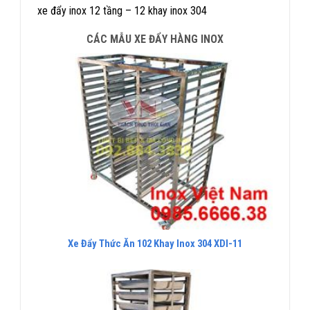
xe đẩy inox 12 tầng – 12 khay inox 304
CÁC MẪU XE ĐẨY HÀNG INOX
Xe Đẩy Thức Ăn 102 Khay Inox 304 XDI-11