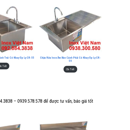
ánh Trái Có Khay Úp Ly CR-55
Chậu Rửa Inox Âm Bàn Cánh Phải Có Khay Úp Ly CR-
54
hi Tiết
Chi Tiết
.884.3838 – 0939.578.578 để được tư vấn, báo giá tốt