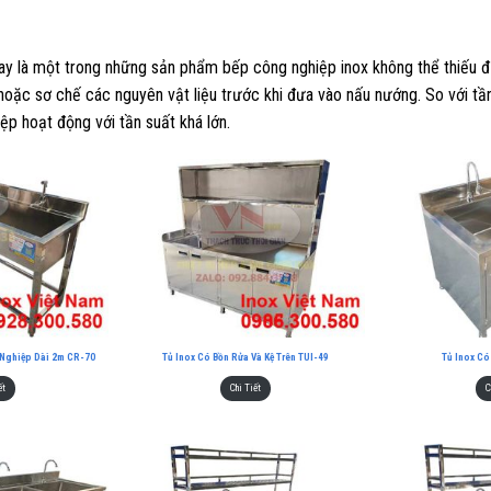
nay là một trong những sản phẩm bếp công nghiệp inox không thể thiếu 
oặc sơ chế các nguyên vật liệu trước khi đưa vào nấu nướng. So với tần
p hoạt động với tần suất khá lớn.
Nghiệp Dài 2m CR-70
Tủ Inox Có Bồn Rửa Và Kệ Trên TUI-49
Tủ Inox Có
ết
Chi Tiết
C