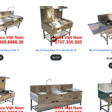
ọng Kiềng Tô BA-27
Bếp Á 2 Họng Kiềng Tô Có Kệ Dưới BA-26
Bếp Á Công Nghiệp 3 
ết
Chi Tiết
22,0
C