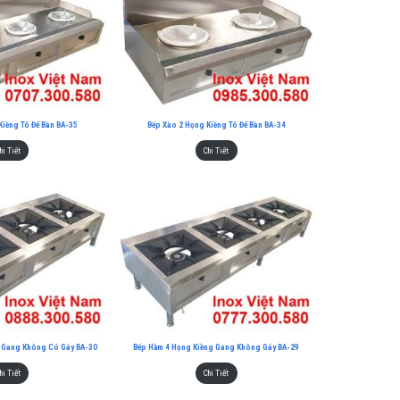
Kiềng Tô Để Bàn BA-35
Bếp Xào 2 Họng Kiềng Tô Để Bàn BA-34
hi Tiết
Chi Tiết
g Gang Không Có Gáy BA-30
Bếp Hầm 4 Họng Kiềng Gang Không Gáy BA-29
hi Tiết
Chi Tiết