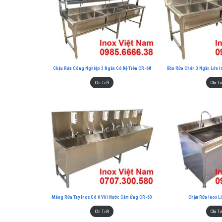
Chậu Rửa Công Nghiệp 3 Ngăn Có Kệ Trên CR-68
Bồn Rửa Chén 3 Ngăn Lớn I
Chi Tiết
Chi Ti
Máng Rửa Tay Inox Có 6 Vòi Nước Cảm Ứng CR-63
Chậu Rửa Inox L
Chi Tiết
Chi Ti