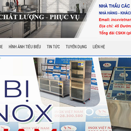
BE
HÌNH ẢNH TIÊU BIỂU
TIN TỨC
TUYỂN DỤNG
LIÊN HỆ