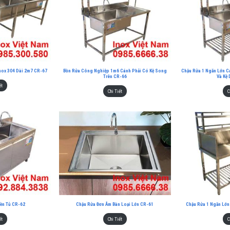
nox 304 Dài 2m7 CR-67
Bồn Rửa Công Nghiệp 1m6 Cánh Phải Có Kệ Song
Chậu Rửa 1 Ngăn Lớn C
Trên CR-66
Và Kệ
ết
Chi Tiết
C
iền Tủ CR-62
Chậu Rửa Đơn Âm Bàn Loại Lớn CR-61
Chậu Rửa 1 Ngăn Lớn
ết
Chi Tiết
C