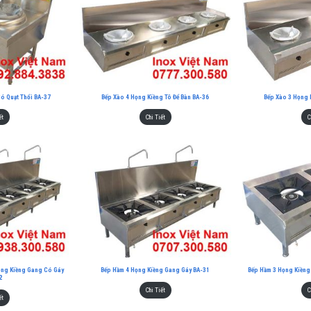
Có Quạt Thổi BA-37
Bếp Xào 4 Họng Kiềng Tô Để Bàn BA-36
Bếp Xào 3 Họng 
ết
Chi Tiết
C
ng Kiềng Gang Có Gáy
Bếp Hầm 4 Họng Kiềng Gang Gáy BA-31
Bếp Hầm 3 Họng Kiền
2
Chi Tiết
C
ết