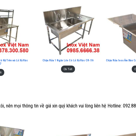
ó Kệ Trên và Lỗ Xả Rác
Chậu Rửa 1 Ngăn Lớn Có Lỗ Xả Rác CR-56
Chậu Rửa Inox Âm Bàn C
7
Chi Tiết
C
ết
i, nên mọi thông tin về giá xin quý khách vui lòng liên hệ Hotline: 092