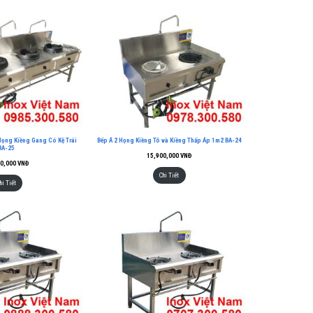
Họng Kiềng Gang Có Kệ Trái
Bếp Á 2 Họng Kiềng Tô và Kiềng Thấp Áp 1m2 BA-24
BA-25
15,900,000
VNĐ
00,000
VNĐ
Chi Tiết
hi Tiết