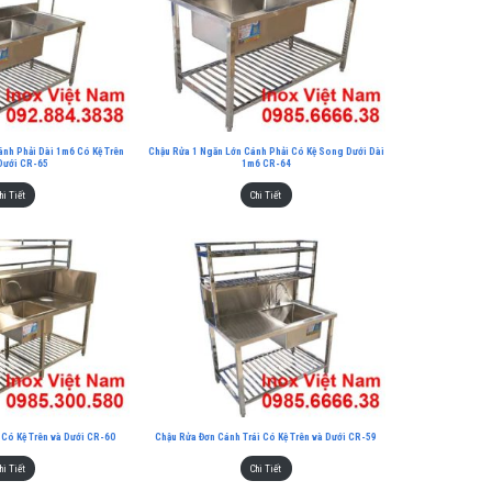
ánh Phải Dài 1m6 Có Kệ Trên
Chậu Rửa 1 Ngăn Lớn Cánh Phải Có Kệ Song Dưới Dài
 Dưới CR-65
1m6 CR-64
hi Tiết
Chi Tiết
 Có Kệ Trên và Dưới CR-60
Chậu Rửa Đơn Cánh Trái Có Kệ Trên và Dưới CR-59
hi Tiết
Chi Tiết