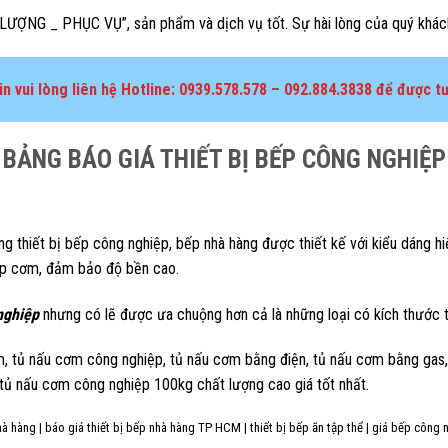
ƯỢNG _ PHỤC VỤ”, sản phẩm và dịch vụ tốt. Sự hài lòng của quý khách h
 vui lòng liên hệ Hotline: 0939.578.578 – 092.884.3838 để được tư
BẢNG BÁO GIÁ THIẾT BỊ BẾP CÔNG NGHIỆP
g thiết bị bếp công nghiệp, bếp nhà hàng được thiết kế với kiểu dáng hi
 hấp cơm, đảm bảo độ bền cao.
nghiệp
nhưng có lẽ được ưa chuộng hơn cả là những loại có kích thước t
m, tủ nấu cơm công nghiệp, tủ nấu cơm bằng điện, tủ nấu cơm bằng gas,
ủ nấu cơm công nghiệp 100kg chất lượng cao giá tốt nhất.
hàng | báo giá thiết bị bếp nhà hàng TP HCM | thiết bị bếp ăn tập thể | giá bếp công ng