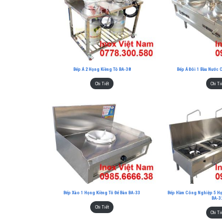
Bếp Á 2 Họng Kiềng Tô BA-38
Bếp Á Đôi 1 Bầu Nước 
Chi Tiết
Chi Ti
Bếp Xào 1 Họng Kiềng Tô Để Bàn BA-33
Bếp Hầm Công Nghiệp 5 Họ
BA-3
Chi Tiết
Chi Ti